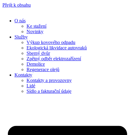
Přejít k obsahu
O nás
Ke stažení
Novinky
Služby
Výkup kovového odpadu
Ekologická likvidace autovraků
Sberný dvůr
Zpětný odběr elektrozařízení
Demolice
Regenerace olejů
Kontakty
Kontakty a provozovny
Lidé
Sídlo a fakturační údaje