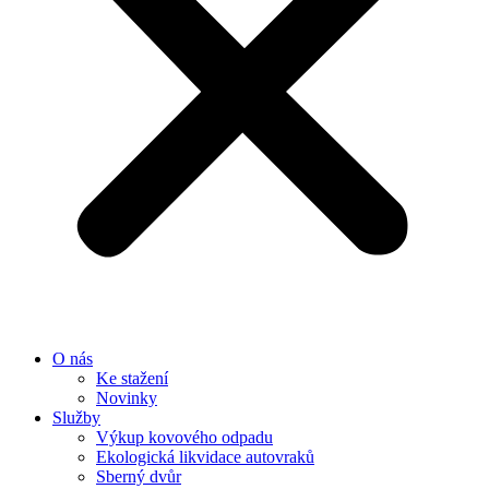
O nás
Ke stažení
Novinky
Služby
Výkup kovového odpadu
Ekologická likvidace autovraků
Sberný dvůr