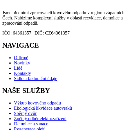
Jsme předními zpracovateli kovového odpadu v regionu západních
Čech. Nabízíme komplexní služby v oblasti recyklace, demolice a
zpracování odpadů.
IČO: 64361357 | DIČ: CZ64361357
NAVIGACE
O firmě
Novinky
Lidé
Kontakty
Sídlo a fakturační údaje
NAŠE SLUŽBY
Výkup kovového odpadu
Ekologická likvidace autovraků
Sběrný dvůr
Zpětný odběr elektrozařízení
Demolice a sanace
Regenerace olejů