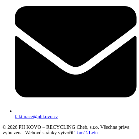
fakturace@phkovo.cz
© 2026 PH KOVO – RECYCLING Cheb, s.r.o. Všechna práva
vyhrazena. Webové stránky vytvořil
Tomáš Lein
.