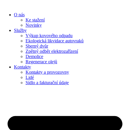
Přejít
k
O nás
obsahu
Ke stažení
Novinky
Služby
Výkup kovového odpadu
Ekologická likvidace autovraků
Sberný dvůr
Zpětný odběr elektrozařízení
Demolice
Regenerace olejů
Kontakty
Kontakty a provozovny
Lidé
Sídlo a fakturační údaje