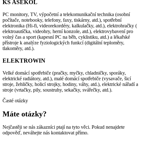
KS ASEKOL
PC monitory, TV, výpočetní a telekomunikační technika (osobní
počítače, notebooky, telefony, faxy, tiskárny, atd.), spotřební
elektronika (Hi-fi, videorekordéry, kalkulačky, atd.), elektrohračky (
elektroautíčka, videohry, herní konzole, atd.), elektrovybavení pro
volný čas a sport (kapesní PC na běh, cyklistiku, atd.) a lékařské
přístroje k analýze fyziologických funkcí (digitální teploměry,
tlakoměry, atd.).
ELEKTROWIN
Velké domácí spotřebiče (pračky, myčky, chladničky, sporáky,
elektrické radiátory, atd.), malé domácí spotřebiče (vysavače, šicí
stroje, žehličky, holicí strojky, hodiny, váhy, atd.), elektrické nářadí a
stroje (vrtačky, pily, soustruhy, sekačky, svářečky, atd.).
Časté otázky
Máte otázky?
Nejčastěji se nás zákazníci ptají na tyto věci. Pokud nenajdete
odpověď, neváhejte nás kontaktovat přímo.