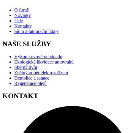
O firmě
Novinky
Lidé
Kontakty
Sídlo a fakturační údaje
NAŠE SLUŽBY
Výkup kovového odpadu
Ekologická likvidace autovraků
Sběrný dvůr
Zpětný odběr elektrozařízení
Demolice a sanace
Regenerace olejů
KONTAKT