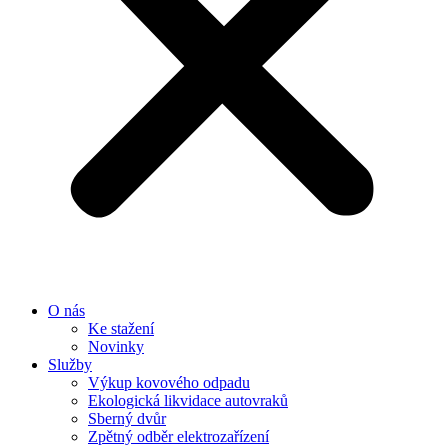
O nás
Ke stažení
Novinky
Služby
Výkup kovového odpadu
Ekologická likvidace autovraků
Sberný dvůr
Zpětný odběr elektrozařízení