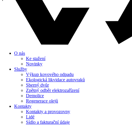
O nás
Ke stažení
Novinky
Služby
Výkup kovového odpadu
Ekologická likvidace autovraků
Sberný dvůr
Zpětný odběr elektrozařízení
Demolice
Regenerace olejů
Kontakty
Kontakty a provozovny
Lidé
Sídlo a fakturační údaje